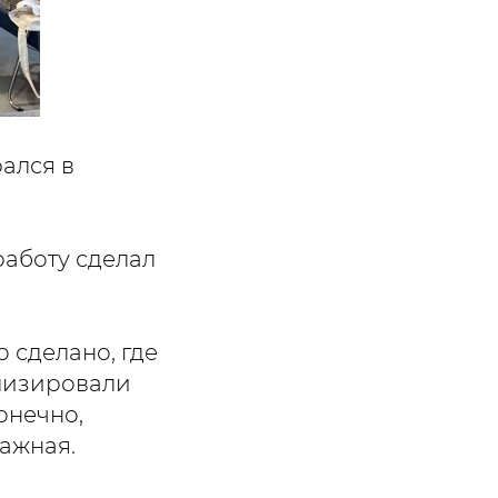
ался в
работу сделал
о сделано, где
ализировали
онечно,
важная.