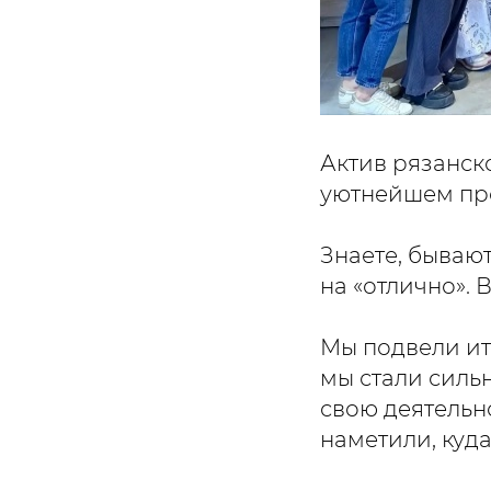
Актив рязанск
уютнейшем пр
Знаете, бывают
на «отлично». 
Мы подвели ито
мы стали силь
свою деятельно
наметили, куда