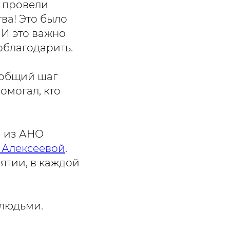
ы провели
ва! Это было
 И это важно
поблагодарить.
ш общий шаг
омогал, кто
м из АНО
 Алексеевой
.
ятии, в каждой
 людьми.