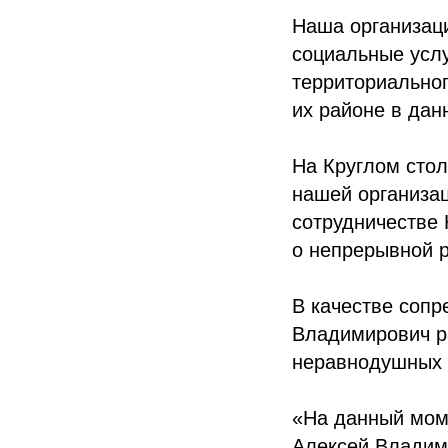
Наша организац
социальные услу
территориальног
их районе в дан
На Круглом сто
нашей организац
сотрудничестве 
о непрерывной р
В качестве соп
Владимирович р
неравнодушных 
«На данный мом
Алексей Владим