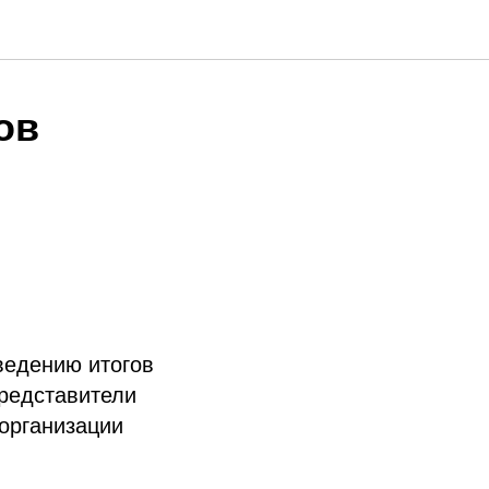
ов
ведению итогов
представители
организации