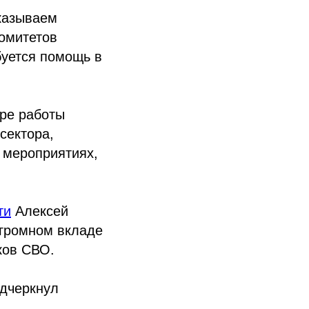
казываем
комитетов
буется помощь в
ре работы
сектора,
 мероприятиях,
ти
Алексей
огромном вкладе
ков СВО.
одчеркнул