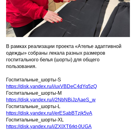
В рамках реализации проекта «Ателье адаптивной
одежды» собраны лекала разных размеров
госпитального белья (шорты) для общего
пользования.
Госпитальные_шорты-S
https://disk.yandex.ru/i/uxVBDeC4dYq5zQ
Госпитальные_шорты-M
https://disk.yandex.ru/i/2NbNBiJzAaeS_w
Госпитальные_шорты-L
https://disk.yandex.ru/i/erESabBTzjk5vA
Госпитальные_шорты-XL
https://disk.yandex.ru/i/ZXIXT6rkt-0UGA