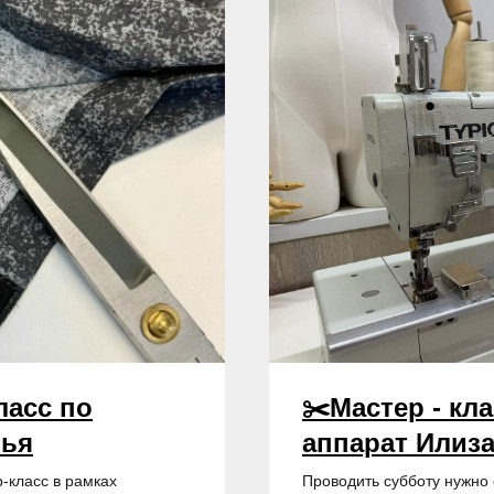
ласс по
✂️Мастер - кл
лья
аппарат Илиз
-класс в рамках
Проводить субботу нужно 